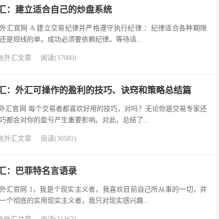
s易信外汇：建立适合自己的炒盘系统
ts易信外汇官网 A.建立交易纪律并严格遵守执行纪律 ：纪律适合各种期限
还是短线的单。成功必须要依赖纪律。等待适...
信外汇文章
阅读(37080)
s易信外汇：外汇可操作的盈利的技巧、诀窍和策略总结篇
ets易信外汇官网 每个交易者都喜欢好用的技巧，对吗？无论你是交易专家还
巧都会对你的盈亏产生重要影响。对此，总结了...
信外汇文章
阅读(30581)
易信外汇：巴菲特名言语录
ets易信外汇官网 1，我是个现实主义者，我喜欢目前自己所从事的一切，并
一个彻底的实用现实主义者，我只对现实感兴趣...