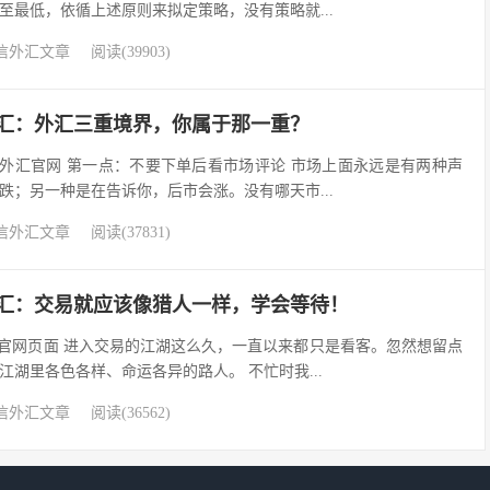
至最低，依循上述原则来拟定策略，没有策略就...
信外汇文章
阅读(39903)
s易信外汇：外汇三重境界，你属于那一重？
ets易信外汇官网 第一点：不要下单后看市场评论 市场上面永远是有两种声
跌；另一种是在告诉你，后市会涨。没有哪天市...
信外汇文章
阅读(37831)
s易信外汇：交易就应该像猎人一样，学会等待！
ets易信官网页面 进入交易的江湖这么久，一直以来都只是看客。忽然想留点
湖里各色各样、命运各异的路人。 不忙时我...
信外汇文章
阅读(36562)