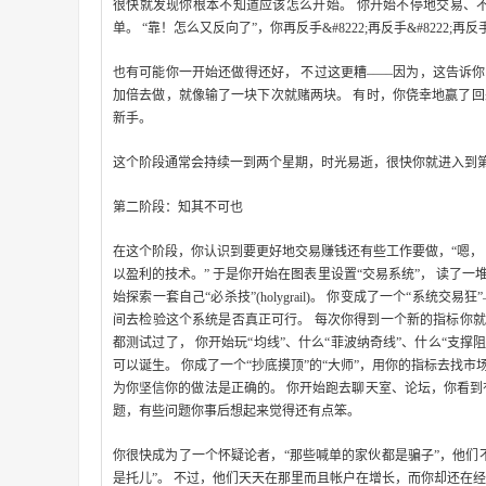
很快就发现你根本不知道应该怎么开始。 你开始不停地交易、
单。 “靠！怎么又反向了”，你再反手&#8222;再反手&#8222;再反手
也有可能你一开始还做得还好， 不过这更糟–—–因为，这告诉你
加倍去做，就像输了一块下次就赌两块。 有时，你侥幸地赢了回
新手。
这个阶段通常会持续一到两个星期，时光易逝，很快你就进入到
第二阶段：知其不可也
在这个阶段，你认识到要更好地交易赚钱还有些工作要做，“嗯， 
以盈利的技术。” 于是你开始在图表里设置“交易系统”， 读了
始探索一套自己“必杀技”(holygrail)。 你变成了一个“系
间去检验这个系统是否真正可行。 每次你得到一个新的指标你就会欣喜
都测试过了， 你开始玩“均线”、什么“菲波纳奇线”、什么“支撑阻力
可以诞生。 你成了一个“抄底摸顶”的“大师”，用你的指标去找
为你坚信你的做法是正确的。 你开始跑去聊天室、论坛，你看到有
题，有些问题你事后想起来觉得还有点笨。
你很快成为了一个怀疑论者，“那些喊单的家伙都是骗子”，他们不
是托儿”。 不过，他们天天在那里而且帐户在增长，而你却还在