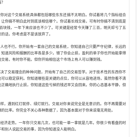
钱？
可你对这个交易系统具体都包括哪些东东还搞不太明白。你试着将几个指标组合
，让你搞不明白此时到底该相信哪个。你试着长线交易，可有时你搞不清到底是
百块钱，一年下来应该也不少了。可关键是经常今天赚了三百，明天却亏了五
行的话，你考虑是不是该放弃了。
别人也不行。你开始有一套自己的交易系统，你知道自己只要严守纪律，长远的
，知道风险和报酬的比率各是多少。错了你会止损，盈利的单子你也开始能拿得
统交易，有时你不能。但你开始相信这个市场上有人可以赚到钱。
解决了交易理念的种种问题，开始有了自己的交易哲学。对于技术性的东西你不
也可以稳定获利。你知道哪些是关键的点位，你可以从容地进场，虽然你看不清
能正确地执行止损，你知道这些亏掉的钱迟早又会回来。你的心态基本平静，但
一样，遇到红灯就停、绿灯就行。交易对你来说完全是无意识的。你不再需要对
酬的比率。你完全不关心各种数据了，因为基本面对于你来说毫无用处。
的经济走势。一年你只交易几次，也可能一单一拿就是几年。你很少有看盘的时
不和别人说起交易的事，因为你知道没人能明白。