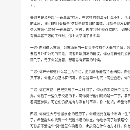
力。
失败者是某些想“一夜暴富”的人，有这样的想法没什么不对， 
的本质， 他们的口头禅是“这就是我看到的事情，那就是我发现的
进入市场也是想“一夜暴富”，不过，现在我想“慢点富吧”。 如
有份年薪百万的工作时，你上大学读了多少年
一段: 你刚进入市场，对市场里的一切只不过有个大概的了解，
要看各外汇公司的评论，或者听听朋友的建议，你总觉得他们说
润飞了，亏了你就抱着，想着总有解套的时候。
二段: 你开始知道什么是主力合约，盘后就急着看持仓结构。你也
又不准。你也关心基本面情况，你总是第一时间上网查查看。你
三段: 你在市场上已经交易了一段时间了，但总的来说帐户是
办。你看了一些关于交易的书，可你觉得他们说的是一回事，拿
着调整参数，可它们仍然是有时准有时不准。你上论坛，希望得
四段: 你有过大亏或者暴仓的经历了。你知道要在这个市场上
了，希望能从中找到一个战胜市场的法宝。你也学习了波浪理论
可你搞不清这个“势”是怎么确定的，止损设在什么地方才好。你