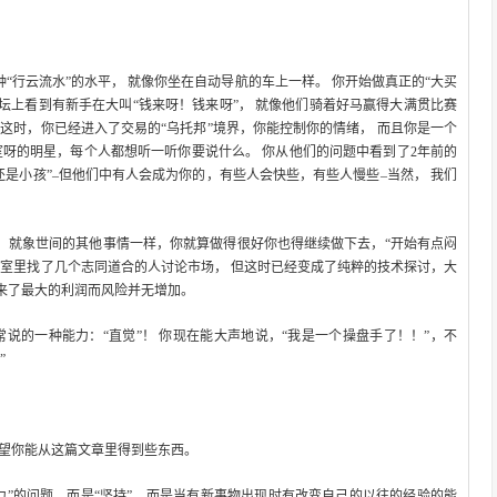
种“行云流水”的水平， 就像你坐在自动导航的车上一样。 你开始做真正的“大买
在论坛上看到有新手在大叫“钱来呀！钱来呀”， 就像他们骑着好马赢得大满贯比赛
这时，你已经进入了交易的“乌托邦”境界，你能控制你的情绪， 而且你是一个
室呀的明星，每个人都想听一听你要说什么。 你从他们的问题中看到了2年前的
还是小孩”–但他们中有人会成为你的，有些人会快些，有些人慢些–当然， 我们
。 就象世间的其他事情一样，你就算做得很好你也得继续做下去，“开始有点闷
天室里找了几个志同道合的人讨论市场， 但这时已经变成了纯粹的技术探讨，大
来了最大的利润而风险并无增加。
说的一种能力：“直觉”！ 你现在能大声地说，“我是一个操盘手了！！”，不
”
希望你能从这篇文章里得到些东西。
力”的问题，而是“坚持”、而是当有新事物出现时有改变自己的以往的经验的能