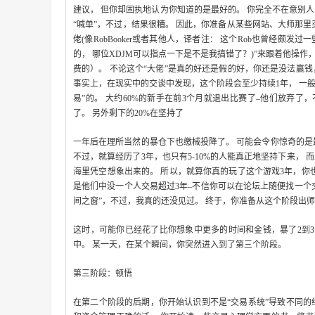
建议， 但你却固执地认为你知道的是最好的。 你完全不在意别
“喊单”，不过，结果很糟。 因此，你准备从某些网站、大师那里
佬(像RobBooker或者其他人，译者注： 这个Rob也曾经颇
的， 哪位XDJM可以指点一下是不是我搞错了？)”来跟着他操作
费的）。 不论这个“大佬”是真的好还是假的好，你还是没法赢
事实上，在现实中的交谈中发现，这个阶段会至少持续1年， 一般
易”的。 大约60%的新手在前3个月就退出比赛了–他们放弃了
了。 另外剩下的20%在坚持了
一年后在理所当然的暴仓下也缴械投降了。 可能会令你惊奇的是最
不过，就算经历了3年，也只有5-10%的人能真正地坚持下来，
海里凭空想象出来的。 所以，就算你真的玩了这个游戏3年，你也
是他们中没一个人交易超过3年–不信你可以在论坛上随便找一个交
间之窗”，不过，我真的还没见过。 终于，你准备从这个阶段出
这时，可能你已经花了比你想象中更多的时间和金钱，暴了2到3个
中。 某一天，在某个瞬间，你突然进入到了第三个阶段。
第三阶段：顿悟
在第二个阶段的后期，你开始认识到不是“交易系统”导致不同的