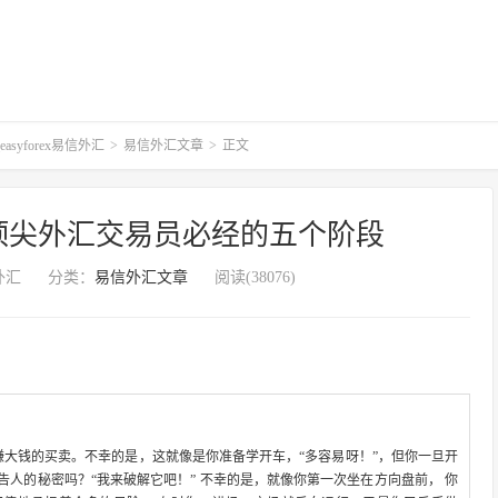
syforex易信外汇
>
易信外汇文章
>
正文
外汇：顶尖外汇交易员必经的五个阶段
信外汇
分类：
易信外汇文章
阅读(38076)
赚大钱的买卖。不幸的是，这就像是你准备学开车，“多容易呀！”，但你一旦开
人的秘密吗？“我来破解它吧！” 不幸的是，就像你第一次坐在方向盘前， 你