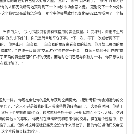
描绘的角色对自己进入对号入座。 然后，“顿悟”就出现了。 “顿悟”好象将你
有的人都无法精确地预测到下一个10秒市场会怎么走， 更别说下一个20分钟
在这个数据公布后将怎么搞， 那个事件会导致什么变化&#8222;你成为了一个按
。 当你的头寸（头寸指投资者拥有或借用的资金数量。）变坏时，你也不生气
得你的头寸不好时，你只是简单地平仓了事。 “下一次、再下一次或者再下下一
行的。 你停止用一单交易、一单交易的角度来看交易的结果，你开始以每周的角
造成的。” 你终于认识到“交易游戏”是在做一件事 ：持续不竭地使用你的“快
到了正确的资金管理和杠杆的使用，而这时它们已经与你融为一体。 你回想以前
在我理解了。”
利一样。 你现在会让你的盈利单获利空间更大。 接受“亏损”你会知道你的交
平仓了，“这只不过是给我的帐户带来些微的阵痛而已”。 大多数时间，你处于
 然后下个星期输100个点，通常你都是处于盈亏平衡状态而不会亏大钱。 这时
坛的其他人的尊敬。 你仍然在继续研究和思考你的交易，但在这个过程中，你
输了35点，但你对这种回吐已经完全没有什么感觉了， 因为你知道他们又会回
2; 这个阶段将会持续6个月。