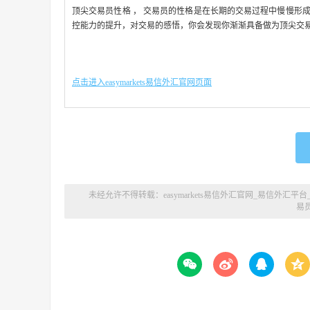
顶尖交易员性格 ， 交易员的性格是在长期的交易过程中慢慢形
控能力的提升，对交易的感悟，你会发现你渐渐具备做为顶尖交
点击进入easymarkets易信外汇官网页面
未经允许不得转载：
easymarkets易信外汇官网_易信外汇平台
易



