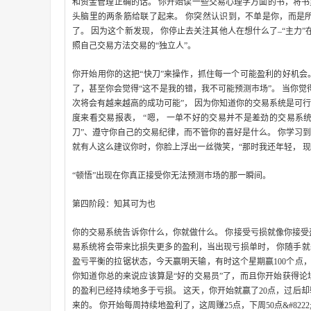
和资金管理正确的话。 你开始读一些交易心理学方面的书，将书里
头脑里的两条筋给联了起来。 你突然认识到，不单是你，而是所
了。 因为这个新发现， 你停止去关注其他人在想什么了–“主力”
照自己交易方法交易的“独立人”。
你开始用你的这把“快刀”来操作，抓住每一个可能盈利的好机会
了，甚至你会觉得“这不是我的错，我不可能预测市场”。 当你觉
次将会有越来越高的成功可能”， 因为你知道你的交易系统是可
度来看交易报表， “嗯， 一单不好的交易并不是差劲的交易系统
刀”、遵守你自己的交易纪律，而不管你的喜好是什么。 你学习
就有人这么建议你时，你脸上浮出一丝微笑，“那时我还年轻， 现
“顿悟”出现在你真正接受你无法预测市场的那一瞬间。
第四阶段：知其可为也
你的交易系统告诉你什么，你就做什么。 你接受亏损就像你接受盈
易系统将会带来比损失更多的盈利，当出现亏损单时， 你随手就
盈亏平衡的拉锯状态，今天赢明天输，有时这个星期赢100个点，
你知道你总的来说应该算是“好的交易员”了，而且你开始获得论
的盈利已经持续地多于亏损。 这天，你开始就赢了20点，过后却
来的。 你开始每周持续地盈利了，这周赚25点，下周50点&#822