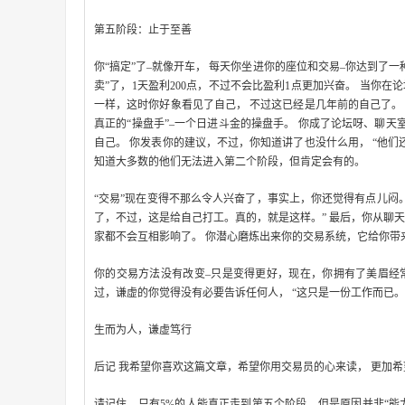
第五阶段：止于至善
你“搞定”了–就像开车， 每天你坐进你的座位和交易–你达到了一
卖”了，1天盈利200点，不过不会比盈利1点更加兴奋。 当你
一样，这时你好象看见了自己， 不过这已经是几年前的自己了。 
真正的“操盘手”–一个日进斗金的操盘手。 你成了论坛呀、聊天
自己。 你发表你的建议，不过，你知道讲了也没什么用， “他们
知道大多数的他们无法进入第二个阶段，但肯定会有的。
“交易”现在变得不那么令人兴奋了，事实上，你还觉得有点儿闷
了，不过，这是给自己打工。真的，就是这样。” 最后，你从聊
家都不会互相影响了。 你潜心磨炼出来你的交易系统，它给你带
你的交易方法没有改变–只是变得更好，现在，你拥有了美眉经常
过，谦虚的你觉得没有必要告诉任何人， “这只是一份工作而已。
生而为人，谦虚笃行
后记 我希望你喜欢这篇文章，希望你用交易员的心来读， 更加
请记住，只有5%的人能真正走到第五个阶段，但是原因并非“能