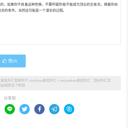
成的，如果你不具备这种性格，不要怀疑你能不能成为顶尖的交易员，随着你自
易员的条件。当然这可能是一个漫长的过程。
赞(
0
)
_易信外汇官网开户_easyforex易信外汇
»
easymarkets易信外汇：顶尖外汇交
员必经的五个阶段
分享到




