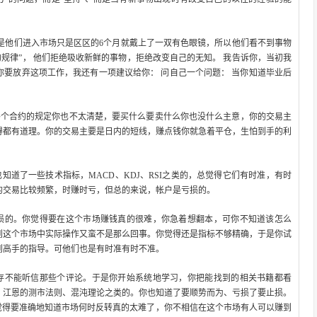
但是他们进入市场只是区区的6个月就戴上了一双有色眼镜，所以他们看不到事物
规律”， 他们拒绝吸收新鲜的事物，拒绝改变自己的无知。 我告诉你，当初我
果你要放弃这项工作，我还有一项建议给你： 问自己一个问题： 当你知道毕业后
各个合约的规定你也不太清楚，要买什么要卖什么你也没什么主意，你的交易主
得都有道理。你的交易主要是日内的短线，赚点钱你就急着平仓，生怕到手的利
知道了一些技术指标，MACD、KDJ、RSI之类的，总觉得它们有时准，有时
的交易比较频繁，时赚时亏，但总的来说，帐户是亏损的。
亏损的。你觉得要在这个市场赚钱真的很难，你急着想翻本，可你不知道该怎么
到这个市场中实际操作又蛮不是那么回事。你觉得还是指标不够精确，于是你试
到高手的指导。可他们也是有时准有时不准。
生存不能听信那些个评论。于是你开始系统地学习，你把能找到的相关书籍都看
、江恩的测市法则、混沌理论之类的。你也知道了要顺势而为、亏损了要止损。
觉得要准确地知道市场何时反转真的太难了，你不相信在这个市场有人可以赚到