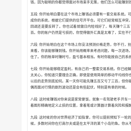
钱，因为聪明的你都觉得面对市场束手无策，他们怎么可能赚到
五段: 你开始明白要在这个市场上赚钱必须要有一套交易系统。
成你的系统，根据它们提供的信号开平仓。可它们经常相互冲突
回调还是要反转了。你也试着就做日内短线好了，每天赚个三五
百。你的账户仍然是亏损的，你觉得做外汇真是太难了，实在不
六段: 你开始明白在这个市场上你没法预测价格走势，你不行，
来看，你该能够赚到钱。你开始用概率来考虑问题，每一次进场
住了。你的帐单时赚时亏，盈亏基本相当。有时你能按自己的系
七段: 你开始能够稳定盈利，有自己的一整套交易系统。你已经
太关心，你知道只要理念正确，即使是使用简单的移动平均线你
以后的走势到底如何。某一天你可能先赚五百又亏了三百，但你
偶而面对行情的剧烈波动还是会有些起伏，特别是有单的时候。
八段: 这时候赚钱对你来说是家常便饭，就象一名驾驶老手开车
着图形精确地定义止损的位置，拿着笔或计算器计算着风险和报
九段: 这时候的你对世界经济了如指掌，你可以提前预知下一轮
候，多数时间你在打高尔夫或是在太平洋的某个小岛钓鱼。你从