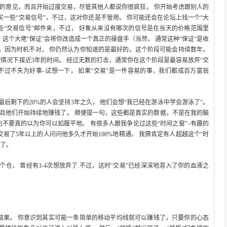
人的意见，而且开始过度交易，尽管其他人都说你很疯狂。 你开始考虑跟别人的
买一些“交易信号”，不过，这对你还是不管用。 你可能还会在论坛上找一个“大
发过一些“交易信号”邮件来，不过， 好象从来没有哪次的信号是在当天的价格范围里
， 这个大佬“保证”会将你改造成一个真正的操盘手（当然， 通常这种“保证”是收
钱，因为时机不对， 你仍然认为你知道的是最好的。这个阶段可能会持续数年，
情况下接近3年的时间。 经过无数的打击，通常你在这个阶段是最容易放弃“交
，不过不失为好事–试想一下， 如果“交易”是一件容易的事，我们都成百万富翁
后剩下的20%的人会坚持3年之久， 他们会想“我已经在游泳中学会游泳了”。
 而且他们开始持续地赚钱了。 顺便提一句，这些都是真实的数据，不是在我的脑
不要真的以为你可以如履平地。 有很多人跟我争论过这些“时间之窗”–有趣的
易了5年以上的人问问他多久才开始100%地精通。 我猜肯定有人超越这个“时
师了。
仓， 曾经有3-4次想放弃了.不过，这时“交易”已经深深地溶入了你的血液之
结果。 你意识到其实可能一条简单的移动平均线就可以赚钱了，只要你的心态